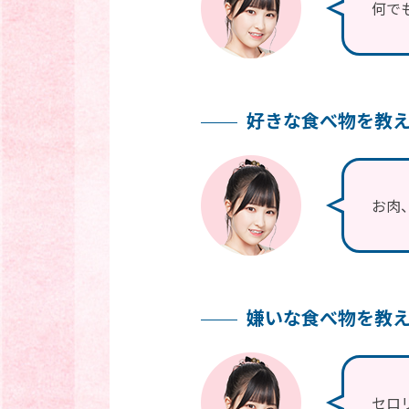
何で
好きな食べ物を教
お肉
嫌いな食べ物を教
セロ