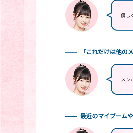
優し
「これだけは他の
メン
最近のマイブーム