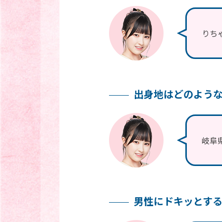
りち
出身地はどのよう
岐阜
男性にドキッとす