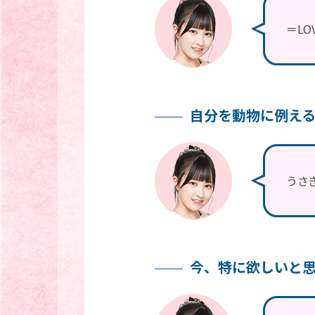
＝L
自分を動物に例え
うさ
今、特に欲しいと