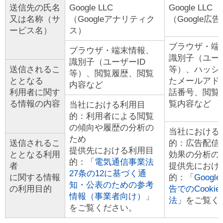
送信先の氏名
Google LLC
Google LLC
又は名称（サ
（Googleアナリティク
（Google広告
ービス名）
ス）
ブラウザ・端
ブラウザ・端末情報、
識別子（ユーザ
識別子（ユーザーID
送信されるこ
等）、ハッシ
等）、閲覧履歴、閲覧
ととなる
たメールアド
内容など
利用者に関す
話番号、閲覧
る情報の内容
覧内容など
当社における利用目
的：利用者による閲覧
の傾向や履歴の分析の
当社における
ため
送信されるこ
的：広告配信
提供先における利用目
ととなる利用
効果の分析の
的：「
電気通信事業法
者
提供先におけ
27条の12に基づく通
に関する情報
的：「
Goog
知・公表のための参考
の利用目的
告でのCooki
情報（事業者向け）
」
法
」をご覧く
をご覧ください。