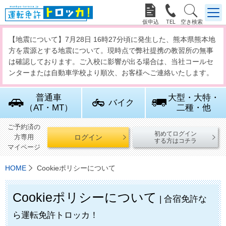



【地震について】7月28日 16時27分頃に発生した、熊本県熊本地
方を震源とする地震について。現時点で弊社提携の教習所の無事
は確認しております。ご入校に影響が出る場合は、当社コールセ
ンターまたは自動車学校より順次、お客様へご連絡いたします。
普通車
大型・大特・
バイク
（AT・MT）
二種・他
ご予約済の
初めてログイン
ログイン
方専用
する方はコチラ
マイページ
HOME
Cookieポリシーについて
Cookieポリシーについて
| 合宿免許な
ら運転免許トロッカ！