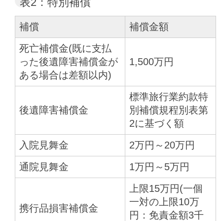
表2：特別補償
補償
補償金額
死亡補償金(既に支払
った後遺障害補償金が
1,500万円
ある場合は差額以内)
標準旅行業約款特
後遺障害補償金
別補償規程別表第
2に基づく額
入院見舞金
2万円～20万円
通院見舞金
1万円～5万円
上限15万円(一個
一対の上限10万
携行品損害補償金
円：免責金額3千