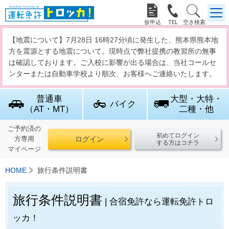



【地震について】7月28日 16時27分頃に発生した、熊本県熊本地
方を震源とする地震について。現時点で弊社提携の教習所の無事
は確認しております。ご入校に影響が出る場合は、当社コールセ
ンターまたは自動車学校より順次、お客様へご連絡いたします。
普通車
大型・大特・
バイク
（AT・MT）
二種・他
ご予約済の
初めてログイン
ログイン
方専用
する方はコチラ
マイページ
HOME
旅行条件説明書
旅行条件説明書
| 合宿免許なら運転免許トロ
ッカ！