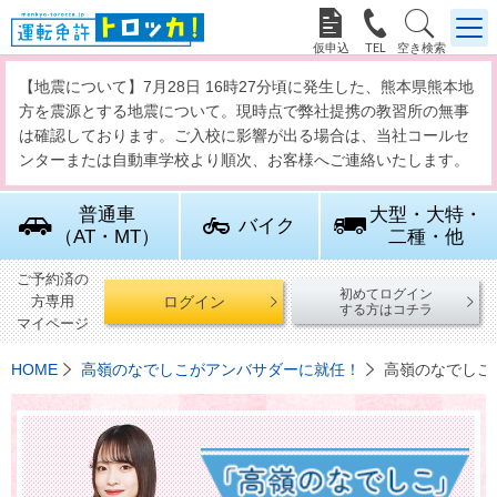



【地震について】7月28日 16時27分頃に発生した、熊本県熊本地
方を震源とする地震について。現時点で弊社提携の教習所の無事
は確認しております。ご入校に影響が出る場合は、当社コールセ
ンターまたは自動車学校より順次、お客様へご連絡いたします。
普通車
大型・大特・
バイク
（AT・MT）
二種・他
ご予約済の
初めてログイン
ログイン
方専用
する方はコチラ
マイページ
HOME
高嶺のなでしこがアンバサダーに就任！
高嶺のなでしこ