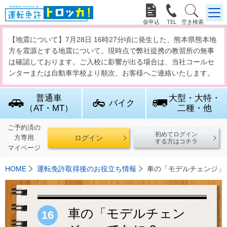



【地震について】7月28日 16時27分頃に発生した、熊本県熊本地
方を震源とする地震について。現時点で弊社提携の教習所の無事
は確認しております。ご入校に影響が出る場合は、当社コールセ
ンターまたは自動車学校より順次、お客様へご連絡いたします。
普通車
大型・大特・
バイク
（AT・MT）
二種・他
ご予約済の
初めてログイン
ログイン
方専用
する方はコチラ
マイページ
HOME
運転免許取得後のお役立ち情報
車の「モデルチェンジ」
車の「モデルチェン
16