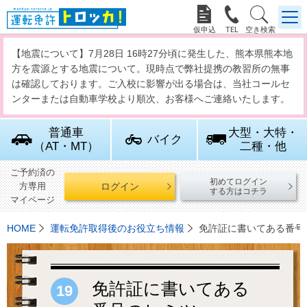



【地震について】7月28日 16時27分頃に発生した、熊本県熊本地
方を震源とする地震について。現時点で弊社提携の教習所の無事
は確認しております。ご入校に影響が出る場合は、当社コールセ
ンターまたは自動車学校より順次、お客様へご連絡いたします。
普通車
大型・大特・
バイク
（AT・MT）
二種・他
ご予約済の
初めてログイン
ログイン
方専用
する方はコチラ
マイページ
HOME
運転免許取得後のお役立ち情報
免許証に書いてある番号
免許証に書いてある
19