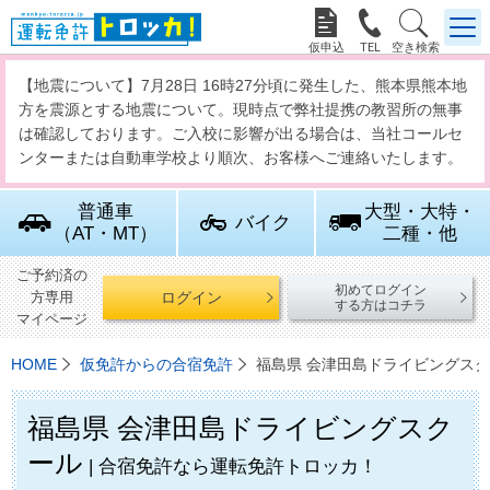



【地震について】7月28日 16時27分頃に発生した、熊本県熊本地
方を震源とする地震について。現時点で弊社提携の教習所の無事
は確認しております。ご入校に影響が出る場合は、当社コールセ
ンターまたは自動車学校より順次、お客様へご連絡いたします。
普通車
大型・大特・
バイク
（AT・MT）
二種・他
ご予約済の
初めてログイン
ログイン
方専用
する方はコチラ
マイページ
HOME
仮免許からの合宿免許
福島県 会津田島ドライビングス
福島県 会津田島ドライビングスク
ール
| 合宿免許なら運転免許トロッカ！