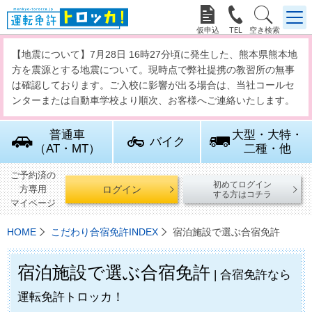



【地震について】7月28日 16時27分頃に発生した、熊本県熊本地
方を震源とする地震について。現時点で弊社提携の教習所の無事
は確認しております。ご入校に影響が出る場合は、当社コールセ
ンターまたは自動車学校より順次、お客様へご連絡いたします。
普通車
大型・大特・
バイク
（AT・MT）
二種・他
ご予約済の
初めてログイン
ログイン
方専用
する方はコチラ
マイページ
HOME
こだわり合宿免許INDEX
宿泊施設で選ぶ合宿免許
宿泊施設で選ぶ合宿免許
| 合宿免許なら
運転免許トロッカ！