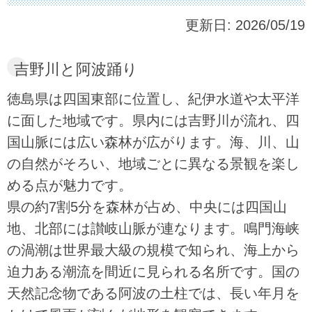
更新日:
2026/05/19
吉野川と阿波踊り
徳島県は四国東部に位置し、紀伊水道や太平洋
に面した地域です。県内には吉野川が流れ、四
国山脈には広い森林が広がります。海、川、山
の自然がそろい、地域ごとに異なる景観を楽し
める点が魅力です。
県の約7割5分を森林が占め、中央には四国山
地、北部には讃岐山脈が連なります。鳴門海峡
の渦潮は世界最大級の規模で知られ、海上から
迫力ある潮流を間近に見られる名所です。国の
天然記念物である阿波の土柱では、長い年月を