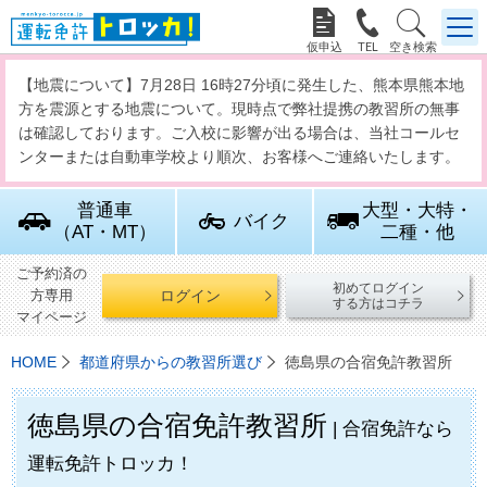



【地震について】7月28日 16時27分頃に発生した、熊本県熊本地
方を震源とする地震について。現時点で弊社提携の教習所の無事
は確認しております。ご入校に影響が出る場合は、当社コールセ
ンターまたは自動車学校より順次、お客様へご連絡いたします。
普通車
大型・大特・
バイク
（AT・MT）
二種・他
ご予約済の
初めてログイン
ログイン
方専用
する方はコチラ
マイページ
HOME
都道府県からの教習所選び
徳島県の合宿免許教習所
徳島県の合宿免許教習所
| 合宿免許なら
運転免許トロッカ！