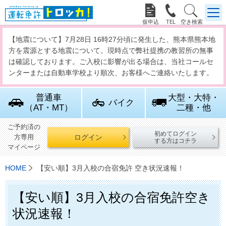



【地震について】7月28日 16時27分頃に発生した、熊本県熊本地
方を震源とする地震について。現時点で弊社提携の教習所の無事
は確認しております。ご入校に影響が出る場合は、当社コールセ
ンターまたは自動車学校より順次、お客様へご連絡いたします。
普通車
大型・大特・
バイク
（AT・MT）
二種・他
ご予約済の
初めてログイン
ログイン
方専用
する方はコチラ
マイページ
HOME
【安い順】3月入校の合宿免許 空き状況速報！
【安い順】3月入校の合宿免許空き
状況速報！