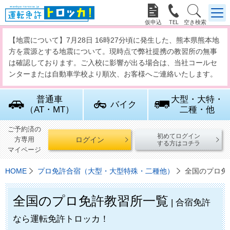



【地震について】7月28日 16時27分頃に発生した、熊本県熊本地
方を震源とする地震について。現時点で弊社提携の教習所の無事
は確認しております。ご入校に影響が出る場合は、当社コールセ
ンターまたは自動車学校より順次、お客様へご連絡いたします。
普通車
大型・大特・
バイク
（AT・MT）
二種・他
ご予約済の
初めてログイン
ログイン
方専用
する方はコチラ
マイページ
HOME
プロ免許合宿（大型・大型特殊・二種他）
全国のプロ免
全国のプロ免許教習所一覧
| 合宿免許
なら運転免許トロッカ！