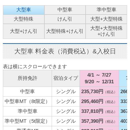
大型車
中型車
準中型車
大型特殊
けん引
大型+大型特殊
大型+大型特殊
大型+けん引
大型特殊+けん引
+けん引
大型車 料金表（消費税込）&入校日
4/1 ～ 7/27
所持免許
宿泊タイプ
7
9/20 ～ 12/31
中型車
シングル
235,730円
266
（税込）
中型車MT（8t限定）
シングル
295,460円
333
（税込）
準中型車
シングル
337,810円
367
（税込）
準中型MT（5t限定）
シングル
357,390円
403
（税込）