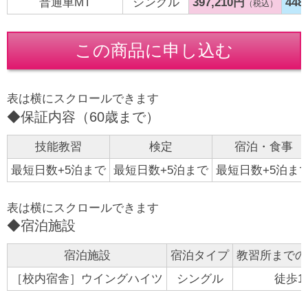
普通車MT
シングル
397,210円
448
（税込）
この商品に申し込む
◆保証内容（60歳まで）
技能教習
検定
宿泊・食事
最短日数+5泊まで
最短日数+5泊まで
最短日数+5泊ま
◆宿泊施設
宿泊施設
宿泊タイプ
教習所までの
［校内宿舎］ウイングハイツ
シングル
徒歩1