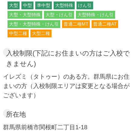
大型
中型
準中型
大型特殊
けん引
大型・大型特殊
大型・けん引
大型特殊・けん引
大型・大型特殊・けん引
普通二種MT
普通二種AT
中型二種
大型二種
入校制限(下記にお住まいの方はご入校で
きません)
イレズミ（タトゥー）のある方。群馬県にお住
まいの方（入校制限エリアは変更となる場合が
ございます）
所在地
群馬県前橋市関根町二丁目1-18