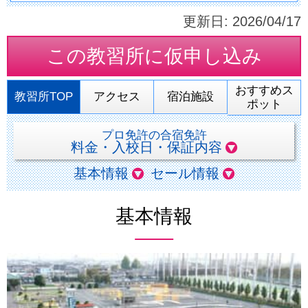
更新日:
2026/04/17
この教習所に
仮申し込み
おすすめス
教習所TOP
アクセス
宿泊施設
ポット
プロ免許の合宿免許
料金・入校日・保証内容
基本情報
セール情報
基本情報