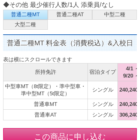
◆その他 最少催行人数/1人 添乗員/なし
普通二種MT
普通二種AT
中型二種
大型二種
普通二種MT 料金表（消費税込）&入校日
4/1 ～
所持免許
宿泊タイプ
9/20 ～
中型車MT（8t限定）・準中型車・
シングル
240,24
準中型MT（5t限定）
普通車MT
シングル
240,24
普通車AT
シングル
306,24
この商品に申し込む