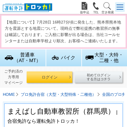



【地震について】7月28日 16時27分頃に発生した、熊本県熊本地
方を震源とする地震について。現時点で弊社提携の教習所の無事
は確認しております。ご入校に影響が出る場合は、当社コールセ
ンターまたは自動車学校より順次、お客様へご連絡いたします。
普通車
大型・大特・
バイク
（AT・MT）
二種・他
ご予約済の
初めてログイン
ログイン
方専用
する方はコチラ
マイページ
HOME
プロ免許合宿（大型・大型特殊・二種他）
全国のプロ免
まえばし自動車教習所（群馬県）
|
合宿免許なら運転免許トロッカ！