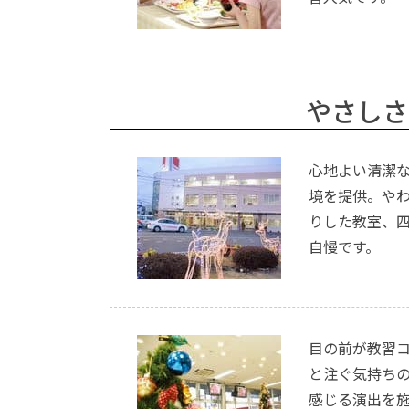
やさしさ
心地よい清潔
境を提供。や
りした教室、
自慢です。
目の前が教習
と注ぐ気持ち
感じる演出を