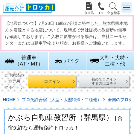



【地震について】7月28日 16時27分頃に発生した、熊本県熊本地
方を震源とする地震について。現時点で弊社提携の教習所の無事
は確認しております。ご入校に影響が出る場合は、当社コールセ
ンターまたは自動車学校より順次、お客様へご連絡いたします。
普通車
大型・大特・
バイク
（AT・MT）
二種・他
ご予約済の
初めてログイン
ログイン
方専用
する方はコチラ
マイページ
HOME
プロ免許合宿（大型・大型特殊・二種他）
全国のプロ免
かぶら自動車教習所（群馬県）
| 合
宿免許なら運転免許トロッカ！