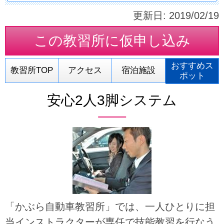
更新日:
2019/02/19
この教習所に
仮申し込み
おすすめス
教習所TOP
アクセス
宿泊施設
ポット
安心2人3脚システム
「かぶら自動車教習所」では、一人ひとりに担
当インストラクターが専任で技能教習を行なう