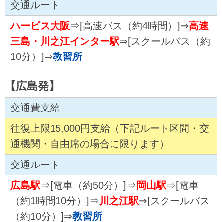
交通ルート
ハービス大阪
⇒[高速バス（約4時間）]⇒
高速
三島・川之江インター駅
⇒[スクールバス（約
10分）]⇒
教習所
【広島発】
交通費支給
往復上限15,000円支給（下記ルート区間・交
通機関・自由席の場合に限ります）
交通ルート
広島駅
⇒[電車（約50分）]⇒
岡山駅
⇒[電車
（約1時間10分）]⇒
川之江駅
⇒[スクールバス
（約10分）]⇒
教習所