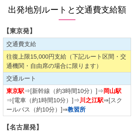
出発地別ルートと交通費支給額
【東京発】
交通費支給
往復上限15,000円支給（下記ルート区間・交
通機関・自由席の場合に限ります）
交通ルート
東京駅
⇒[新幹線（約3時間10分）]⇒
岡山駅
⇒[電車（約1時間10分）]⇒
川之江駅
⇒[スク
ールバス（約10分）]⇒
教習所
【名古屋発】