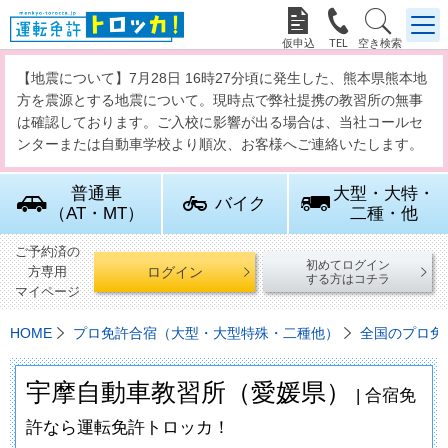



【地震について】7月28日 16時27分頃に発生した、熊本県熊本地
方を震源とする地震について。現時点で弊社提携の教習所の無事
は確認しております。ご入校に影響が出る場合は、当社コールセ
ンターまたは自動車学校より順次、お客様へご連絡いたします。
普通車
大型・大特・
バイク
（AT・MT）
二種・他
ご予約済の
初めてログイン
ログイン
方専用
する方はコチラ
マイページ
HOME
プロ免許合宿（大型・大型特殊・二種他）
全国のプロ免
宇摩自動車教習所（愛媛県）
| 合宿免
許なら運転免許トロッカ！