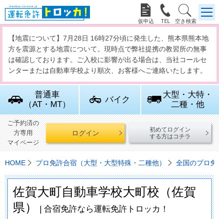



【地震について】7月28日 16時27分頃に発生した、熊本県熊本地
方を震源とする地震について。現時点で弊社提携の教習所の無事
は確認しております。ご入校に影響が出る場合は、当社コールセ
ンターまたは自動車学校より順次、お客様へご連絡いたします。
普通車
大型・大特・
バイク
（AT・MT）
二種・他
ご予約済の
初めてログイン
ログイン
方専用
する方はコチラ
マイページ
HOME
プロ免許合宿（大型・大型特殊・二種他）
全国のプロ免
佐賀大町自動車学校大町校（佐賀
県）
| 合宿免許なら運転免許トロッカ！