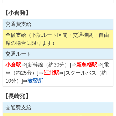
【小倉発】
交通費支給
全額支給（下記ルート区間・交通機関・自由
席の場合に限ります）
交通ルート
小倉駅
⇒[新幹線（約30分）]⇒
新鳥栖駅
⇒[電
車（約25分）]⇒
江北駅
⇒[スクールバス（約
10分）]⇒
教習所
【長崎発】
交通費支給