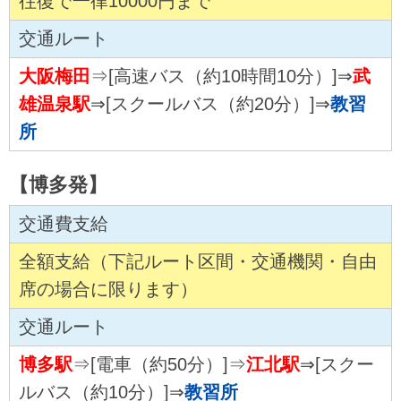
往復で一律10000円まで
交通ルート
大阪梅田
⇒[高速バス（約10時間10分）]⇒
武
雄温泉駅
⇒[スクールバス（約20分）]⇒
教習
所
【博多発】
交通費支給
全額支給（下記ルート区間・交通機関・自由
席の場合に限ります）
交通ルート
博多駅
⇒[電車（約50分）]⇒
江北駅
⇒[スクー
ルバス（約10分）]⇒
教習所