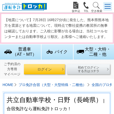



【地震について】7月28日 16時27分頃に発生した、熊本県熊本地
方を震源とする地震について。現時点で弊社提携の教習所の無事
は確認しております。ご入校に影響が出る場合は、当社コールセ
ンターまたは自動車学校より順次、お客様へご連絡いたします。
普通車
大型・大特・
バイク
（AT・MT）
二種・他
ご予約済の
初めてログイン
ログイン
方専用
する方はコチラ
マイページ
HOME
プロ免許合宿（大型・大型特殊・二種他）
全国のプロ免
共立自動車学校・日野（長崎県）
|
合宿免許なら運転免許トロッカ！