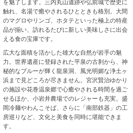
を魅了します。三内丸山遺跡や弘前城で歴史に
触れ、名湯で癒やされるひとときも格別。大間
のマグロやリンゴ、ホタテといった極上の特産
品が揃い、訪れるたびに新しい美味しさに出会
える食の宝庫です。
広大な面積を活かした雄大な自然が岩手の魅
力。世界遺産に登録された平泉の古刹から、神
秘的なブルーが輝く龍泉洞、風光明媚な浄土ヶ
浜まで見どころが尽きません。宮沢賢治ゆかり
の施設や花巻温泉郷で心癒やされる時間を過ご
せるほか、小岩井農場でのレジャーも充実。盛
岡冷麺やわんこそば、さらに「南部鉄器」の工
房巡りなど、文化と美食を同時に堪能できま
す。