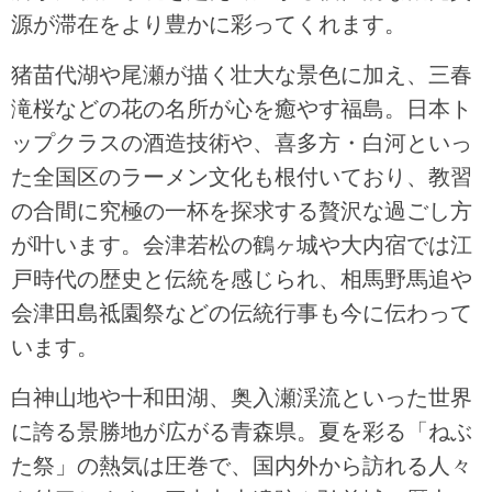
源が滞在をより豊かに彩ってくれます。
猪苗代湖や尾瀬が描く壮大な景色に加え、三春
滝桜などの花の名所が心を癒やす福島。日本ト
ップクラスの酒造技術や、喜多方・白河といっ
た全国区のラーメン文化も根付いており、教習
の合間に究極の一杯を探求する贅沢な過ごし方
が叶います。会津若松の鶴ヶ城や大内宿では江
戸時代の歴史と伝統を感じられ、相馬野馬追や
会津田島祗園祭などの伝統行事も今に伝わって
います。
白神山地や十和田湖、奥入瀬渓流といった世界
に誇る景勝地が広がる青森県。夏を彩る「ねぶ
た祭」の熱気は圧巻で、国内外から訪れる人々