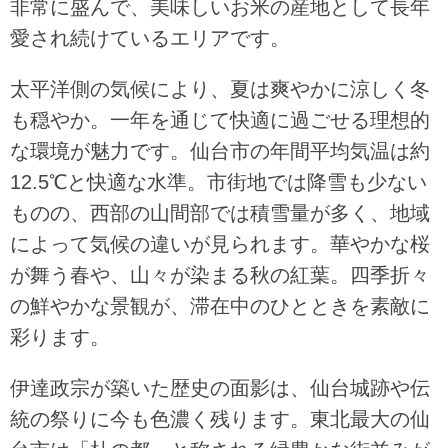
非常に盛んで、美味しいお米の産地として長年
愛され続けているエリアです。
太平洋側の気候により、夏は爽やかに涼しく冬
も穏やか。一年を通じて快適に過ごせる理想的
な環境が魅力です。仙台市の年間平均気温は約
12.5℃と快適な水準。市街地では降雪も少ない
ものの、西部の山間部では積雪量が多く、地域
によって気候の違いが見られます。華やかな桜
が舞う春や、山々が染まる秋の紅葉。四季折々
の鮮やかな景観が、滞在中のひとときを素敵に
彩ります。
伊達政宗が築いた歴史の面影は、仙台城跡や伝
統の祭りに今も色濃く残ります。東北最大の仙