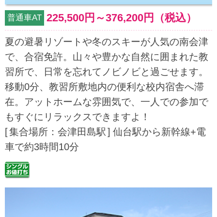
225,500円
～
376,200円
（税込）
普通車AT
夏の避暑リゾートや冬のスキーが人気の南会津
で、合宿免許。山々や豊かな自然に囲まれた教
習所で、日常を忘れてノビノビと過ごせます。
移動0分、教習所敷地内の便利な校内宿舎へ滞
在。アットホームな雰囲気で、一人での参加で
もすぐにリラックスできますよ！
集合場所：会津田島駅
仙台駅から新幹線+電
車で約3時間10分