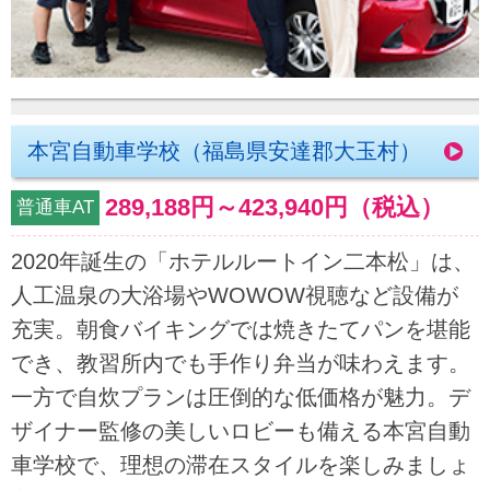
本宮自動車学校（福島県安達郡大玉村）
289,188円
～
423,940円
（税込）
普通車AT
2020年誕生の「ホテルルートイン二本松」は、
人工温泉の大浴場やWOWOW視聴など設備が
充実。朝食バイキングでは焼きたてパンを堪能
でき、教習所内でも手作り弁当が味わえます。
一方で自炊プランは圧倒的な低価格が魅力。デ
ザイナー監修の美しいロビーも備える本宮自動
車学校で、理想の滞在スタイルを楽しみましょ