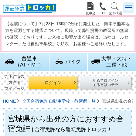



【地震について】7月28日 16時27分頃に発生した、熊本県熊本地
方を震源とする地震について。現時点で弊社提携の教習所の無事
は確認しております。ご入校に影響が出る場合は、当社コールセ
ンターまたは自動車学校より順次、お客様へご連絡いたします。
普通車
大型・大特・
バイク
（AT・MT）
二種・他
ご予約済の
初めてログイン
ログイン
方専用
する方はコチラ
マイページ
HOME
全国合宿免許 自動車学校・教習所一覧
宮城県出発の合宿
宮城県から出発の方におすすめ合
宿免許
| 合宿免許なら運転免許トロッカ！