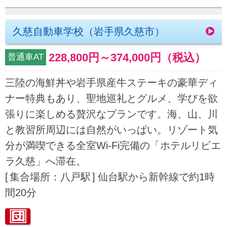
久慈自動車学校（岩手県久慈市）
228,800円
～
374,000円
（税込）
普通車AT
三陸の海鮮丼や岩手県産牛ステーキの豪華ディ
ナー特典もあり、聖地巡礼とグルメ、学びを欲
張りに楽しめる贅沢なプランです。海、山、川
と教習所周辺には自然がいっぱい。リゾート気
分が満喫できる全室Wi-Fi完備の「ホテルリビエ
ラ久慈」へ滞在。
集合場所：八戸駅
仙台駅から新幹線で約1時
間20分