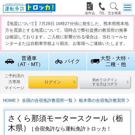



【地震について】7月28日 16時27分頃に発生した、熊本県熊本地
方を震源とする地震について。現時点で弊社提携の教習所の無事
は確認しております。ご入校に影響が出る場合は、当社コールセ
ンターまたは自動車学校より順次、お客様へご連絡いたします。
普通車
大型・大特・
バイク
（AT・MT）
二種・他
ご予約済の
初めてログイン
ログイン
方専用
する方はコチラ
マイページ
HOME
全国の合宿免許教習所一覧
栃木県の合宿免許教習所
さくら那須モータースクール（栃
木県）
| 合宿免許なら運転免許トロッカ！