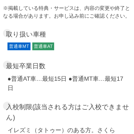
利用したシングルプラン、ツインプランとあな
※掲載している特典・サービスは、内容の変更や終了と
たのスタイルに合わせた多彩なプランを用意。
なる場合があります。お申し込み前にご確認ください。
さらに５つの温泉めぐり無料送迎バスが毎日教
習所から出ているので、教習の疲れを癒すのに
取り扱い車種
利用してみてはいかがでしょうか。また、合宿
普通車MT
普通車AT
教習中の食事は教習生に大人気。食事は教習所
内の食堂でとれるため、忙しい日程でも移動の
最短卒業日数
負担が少なく、仲間とゆっくり食事を楽しめま
す。教習所にはマンガルームや自習室が設置さ
●普通AT車…最短15日 ●普通MT車…最短17
れ、近くにはビリヤード場もあるので教習の合
日
間の時間つぶしにも便利。ちょっと足を伸ばし
て那須高原も楽しめるさくら那須モータースク
入校制限(該当される方はご入校できませ
ールであなたも合宿教習してみませんか。
ん)
イレズミ（タトゥー）のある方。さくら