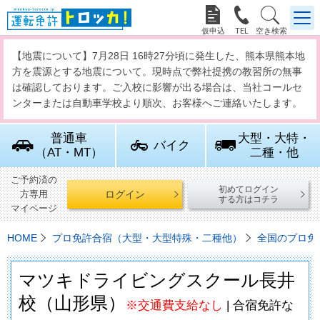



【地震について】7月28日 16時27分頃に発生した、熊本県熊本地
方を震源とする地震について。現時点で弊社提携の教習所の無事
は確認しております。ご入校に影響が出る場合は、当社コールセ
ンターまたは自動車学校より順次、お客様へご連絡いたします。
普通車
大型・大特・
バイク
（AT・MT）
二種・他
ご予約済の
初めてログイン
ログイン
方専用
する方はコチラ
マイページ
HOME
プロ免許合宿（大型・大型特殊・二種他）
全国のプロ免
マツキドライビングスクール長井
校（山形県）
※交通費支給なし
| 合宿免許な