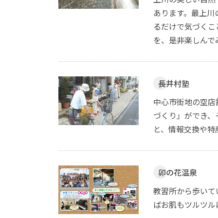
あります。最上川
るだけで気づくこ
を、是非楽しんで
長井村塾
中心市街地の空店
づくり」ができ、
と、情報交換や特
卯の花温泉
教習所から歩いて
ばお肌もツルツル