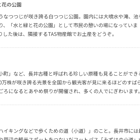
と花の公園
うなつつじが咲き誇る白つつじ公園。園内には大噴水や滝、池
り、「水と緑と花の公園」として市民の憩いの場になっていま
りした後は、隣接するTAS物産館でお土産をどうぞ。
小町」など、長井古種と呼ばれる珍しい原種も見ることができ
00万株が咲き誇る光景を全国から観光客が見に来るほどのすば
ごろになるとあやめ祭りが開催され、多くの人でにぎわいます
ハイキングなどで歩くための道（小道）」のこと。長井市には
や周辺の観光スポットをつないだフットパス「みずはの小道」