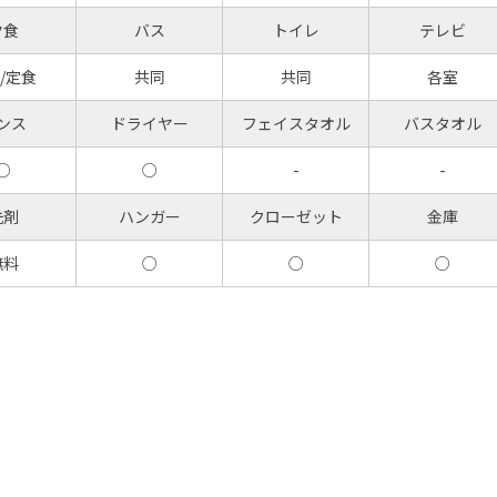
夕食
バス
トイレ
テレビ
/定食
共同
共同
各室
ンス
ドライヤー
フェイスタオル
バスタオル
○
○
-
-
洗剤
ハンガー
クローゼット
金庫
無料
○
○
○