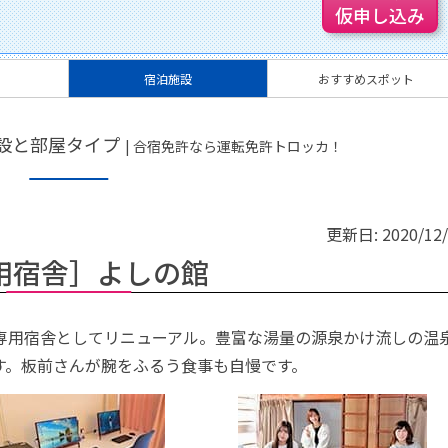
仮申し込み
宿泊施設
おすすめスポット
設と部屋タイプ
| 合宿免許なら運転免許トロッカ！
更新日:
2020/12
用宿舎］よしの館
専用宿舎としてリニューアル。豊富な湯量の源泉かけ流しの温
す。板前さんが腕をふるう食事も自慢です。