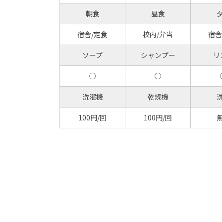
朝食
昼食
宿舎/定食
校内/弁当
宿舎
ソープ
シャンプー
リ
○
○
洗濯機
乾燥機
100円/回
100円/回