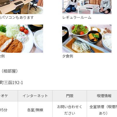
有パソコンもあります
レギュラールーム
食例
夕食例
（相部屋）
三函192-1
ラオケ
インターネット
門限
喫煙情報
お問い合わせく
全室禁煙（喫煙
歩5分
各室/無線
ださい
あり）