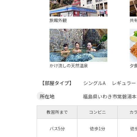
旅館外観
共
かけ流しの天然温泉
夕
【部屋タイプ】
シングルA
レギュラー
所在地
福島県いわき市常磐湯本町
教習所まで
コンビニ
カ
バス5分
徒歩1分
徒