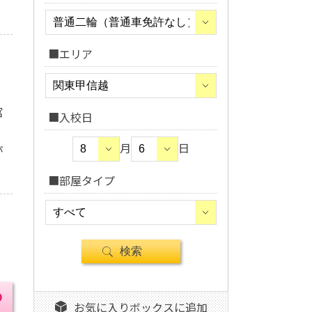
■エリア
宮
■入校日
・
月
日
が
■部屋タイプ
お気に入りボックスに追加