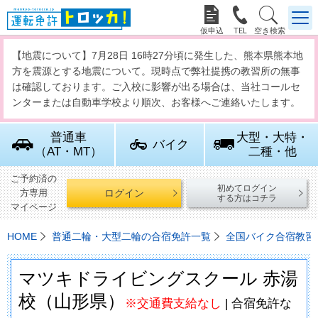



【地震について】7月28日 16時27分頃に発生した、熊本県熊本地
方を震源とする地震について。現時点で弊社提携の教習所の無事
は確認しております。ご入校に影響が出る場合は、当社コールセ
ンターまたは自動車学校より順次、お客様へご連絡いたします。
普通車
大型・大特・
バイク
（AT・MT）
二種・他
ご予約済の
初めてログイン
ログイン
方専用
する方はコチラ
マイページ
HOME
普通二輪・大型二輪の合宿免許一覧
全国バイク合宿教習
マツキドライビングスクール 赤湯
校（山形県）
※交通費支給なし
| 合宿免許な