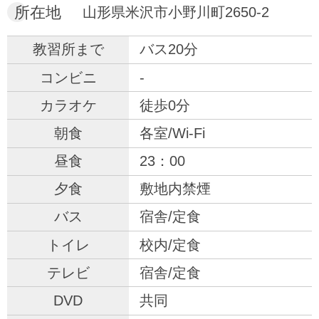
所在地
山形県米沢市小野川町2650-2
バス20分
-
徒歩0分
各室/Wi-Fi
23：00
敷地内禁煙
宿舎/定食
校内/定食
宿舎/定食
共同