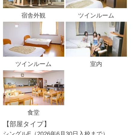
宿舎外観
ツインルーム
ツインルーム
室内
食堂
【部屋タイプ】
シングルE（2026年6月30日入校まで）