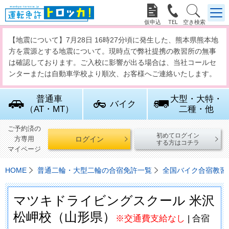



【地震について】7月28日 16時27分頃に発生した、熊本県熊本地
方を震源とする地震について。現時点で弊社提携の教習所の無事
は確認しております。ご入校に影響が出る場合は、当社コールセ
ンターまたは自動車学校より順次、お客様へご連絡いたします。
普通車
大型・大特・
バイク
（AT・MT）
二種・他
ご予約済の
初めてログイン
ログイン
方専用
する方はコチラ
マイページ
HOME
普通二輪・大型二輪の合宿免許一覧
全国バイク合宿教習
マツキドライビングスクール 米沢
松岬校（山形県）
※交通費支給なし
| 合宿