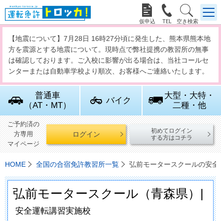



【地震について】7月28日 16時27分頃に発生した、熊本県熊本地
方を震源とする地震について。現時点で弊社提携の教習所の無事
は確認しております。ご入校に影響が出る場合は、当社コールセ
ンターまたは自動車学校より順次、お客様へご連絡いたします。
普通車
大型・大特・
バイク
（AT・MT）
二種・他
ご予約済の
初めてログイン
ログイン
方専用
する方はコチラ
マイページ
HOME
全国の合宿免許教習所一覧
弘前モータースクールの安全
弘前モータースクール（青森県）|
安全運転講習実施校