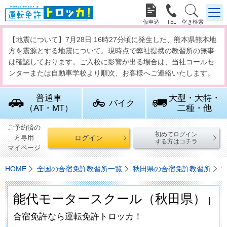



【地震について】7月28日 16時27分頃に発生した、熊本県熊本地
方を震源とする地震について。現時点で弊社提携の教習所の無事
は確認しております。ご入校に影響が出る場合は、当社コールセ
ンターまたは自動車学校より順次、お客様へご連絡いたします。
普通車
大型・大特・
バイク
（AT・MT）
二種・他
ご予約済の
初めてログイン
ログイン
方専用
する方はコチラ
マイページ
HOME
全国の合宿免許教習所一覧
秋田県の合宿免許教習所
能代モータースクール（秋田県）
|
合宿免許なら運転免許トロッカ！