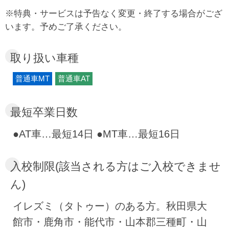
でき、四季折々の自然の中で、ゆったりと教習
※特典・サービスは予告なく変更・終了する場合がござ
できる絶好のロケーションです。しかも教習所
います。予めご了承ください。
から徒歩圏内にスーパーやコンビニ、飲食店、
ショッピングセンターなどがたくさんあり、と
取り扱い車種
ても便利な環境です。合宿免許の宿泊施設はホ
普通車MT
普通車AT
テルをご用意。ホテル内レストランでいただく
朝・夕食は、地元の食材を取り入れたメニュー
最短卒業日数
も多く、美味しいと評判です。また、ホテルか
らちょっと足を伸ばせば、日本海近くの展望台
●AT車…最短14日 ●MT車…最短16日
や能代エナジアムパークなど、旅行気分が楽し
めるスポットもいっぱいです。
入校制限(該当される方はご入校できませ
ん)
イレズミ（タトゥー）のある方。秋田県大
館市・鹿角市・能代市・山本郡三種町・山