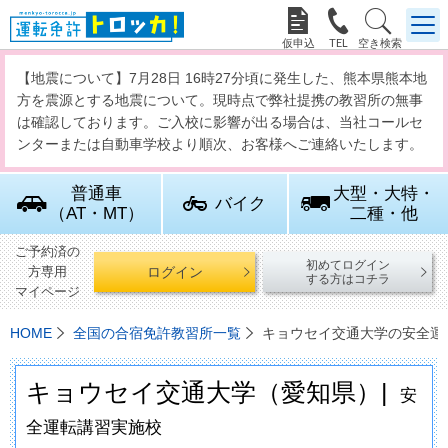



【地震について】7月28日 16時27分頃に発生した、熊本県熊本地
方を震源とする地震について。現時点で弊社提携の教習所の無事
は確認しております。ご入校に影響が出る場合は、当社コールセ
ンターまたは自動車学校より順次、お客様へご連絡いたします。
普通車
大型・大特・
バイク
（AT・MT）
二種・他
ご予約済の
初めてログイン
ログイン
方専用
する方はコチラ
マイページ
HOME
全国の合宿免許教習所一覧
キョウセイ交通大学の安全運
キョウセイ交通大学（愛知県）|
安
全運転講習実施校