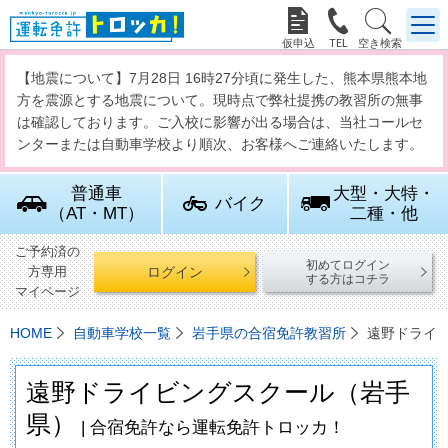



【地震について】7月28日 16時27分頃に発生した、熊本県熊本地
方を震源とする地震について。現時点で弊社提携の教習所の無事
は確認しております。ご入校に影響が出る場合は、当社コールセ
ンターまたは自動車学校より順次、お客様へご連絡いたします。
普通車
大型・大特・
バイク
（AT・MT）
二種・他
ご予約済の
初めてログイン
ログイン
方専用
する方はコチラ
マイページ
HOME
自動車学校一覧
岩手県の合宿免許教習所
遠野ドライ
遠野ドライビングスクール（岩手
県）
| 合宿免許なら運転免許トロッカ！