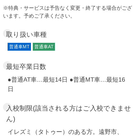
しくも美しい山里の風景、四季の移り変わりと
※特典・サービスは予告なく変更・終了する場合がござ
ともに彩りを変える森の木々たち、厳しい自然
います。予めご了承ください。
を生き抜くために支え合った人々の温かい心が
遠野の魅力。そんな遠野にある遠野ドライビン
取り扱い車種
グスクールの合宿免許は、ただ「運転」を教え
普通車MT
普通車AT
てくれるだけではなく、「グリーン・ツーリズ
ム」と呼ばれる遠野の自然と生活を体験できる
最短卒業日数
独自のプランで「自然と人間の営み」、「支え
合う心」を伝えてくれます。遠野ドライビング
●普通AT車…最短14日 ●普通MT車…最短16
スクールでの2 週間の合宿免許は、あなたに伝
日
説の神々が今なおこの地に生きていることを教
えてくれるはずです。
入校制限(該当される方はご入校できませ
ん)
イレズミ（タトゥー）のある方。遠野市、