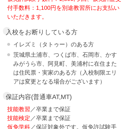
付手数料：1,100円を別途教習所にお支払い
いただきます。
入校をお断りしている方
イレズミ（タトゥー）のある方
茨城県土浦市、つくば市、石岡市、かす
みがうら市、阿見町、美浦村​に在住また
は住民票・実家のある方（入校制限エリ
アは変更となる場合がございます）
保証内容(普通車AT,MT)
技能教習
／卒業まで保証
技能検定
／卒業まで保証
仮免学科
／保証対象外です。仮免許試験手