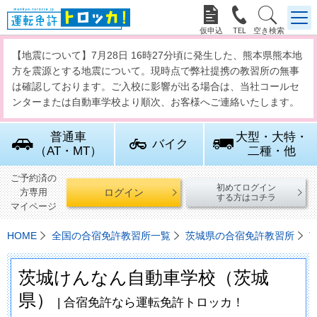



【地震について】7月28日 16時27分頃に発生した、熊本県熊本地
方を震源とする地震について。現時点で弊社提携の教習所の無事
は確認しております。ご入校に影響が出る場合は、当社コールセ
ンターまたは自動車学校より順次、お客様へご連絡いたします。
普通車
大型・大特・
バイク
（AT・MT）
二種・他
ご予約済の
初めてログイン
ログイン
方専用
する方はコチラ
マイページ
HOME
全国の合宿免許教習所一覧
茨城県の合宿免許教習所
茨城けんなん自動車学校（茨城
県）
| 合宿免許なら運転免許トロッカ！