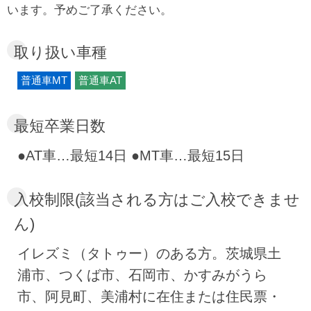
指し、指導員全員が分かりやすく親切な教習を
います。予めご了承ください。
心がけています。入校から卒業までずっとお世
話する担任指導員があなたの免許取得をサポー
取り扱い車種
ト。苦手なことや分からないこと、不安なこと
普通車MT
普通車AT
など、あらゆるご質問やご相談にお応えしなが
ら卒業までしっかりとあなたを支えます！
最短卒業日数
●AT車…最短14日 ●MT車…最短15日
入校制限(該当される方はご入校できませ
ん)
イレズミ（タトゥー）のある方。茨城県土
浦市、つくば市、石岡市、かすみがうら
市、阿見町、美浦村​に在住または住民票・