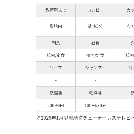
教習所まで
コンビニ
カ
敷地内
徒歩5分
徒
朝食
昼食
校内/定食
校内/定食
校内
ソープ
シャンプー
リ
-
-
洗濯機
乾燥機
200円/回
100円/30分
※2026年1月以降順次チューナーレステレ