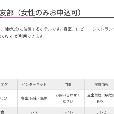
友部（女性のみお申込可）
前、徒歩1分に位置するホテルです。客室、ロビー、レストラン
でWi-Fiが利用できます。
ラオケ
インターネット
門限
喫煙情報
お問い合わせく
全室禁煙（喫煙
歩5分
各室/有線・無線
ださい
あり）
夕食
バス
トイレ
テレビ