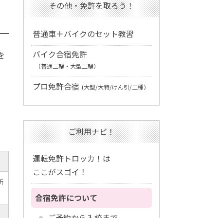
その他・免許を取ろう！
普通車＋バイクのセット教習
バイク合宿免許
を
（普通二輪・大型二輪）
プロ免許合宿
(大型/大特/けん引/二種）
ご利用ナビ！
運転免許トロッカ！は
ここがスゴイ！
所
合宿免許について
ご予約から入校まで