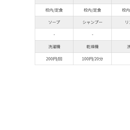
校内/定食
校内/定食
校内
ソープ
シャンプー
リ
-
-
洗濯機
乾燥機
200円/回
100円/20分