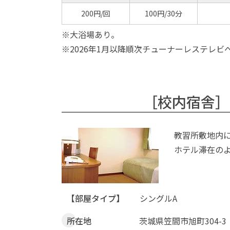
200円/回
100円/30分
※大浴場あり。
※2026年1月以降順次チューナーレステレ
［校内宿舎］
教習所敷地内
ホテル滞在の
【部屋タイプ】
シングルA
所在地
茨城県笠間市旭町304-3