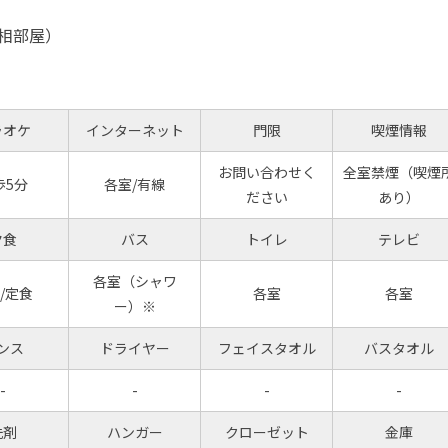
相部屋）
ラオケ
インターネット
門限
喫煙情報
お問い合わせく
全室禁煙（喫煙
歩5分
各室/有線
ださい
あり）
夕食
バス
トイレ
テレビ
各室（シャワ
/定食
各室
各室
ー）※
ンス
ドライヤー
フェイスタオル
バスタオル
-
-
-
-
洗剤
ハンガー
クローゼット
金庫