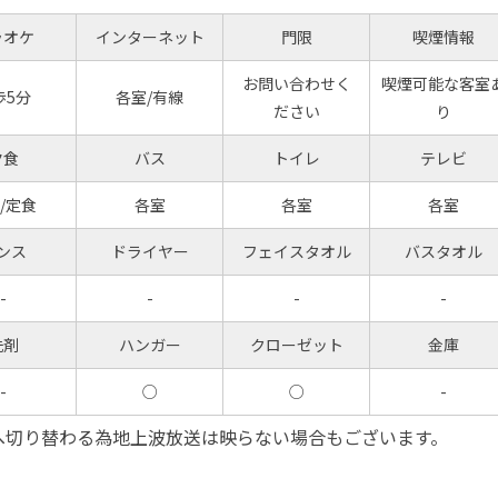
ラオケ
インターネット
門限
喫煙情報
お問い合わせく
喫煙可能な客室
歩5分
各室/有線
ださい
り
夕食
バス
トイレ
テレビ
/定食
各室
各室
各室
ンス
ドライヤー
フェイスタオル
バスタオル
-
-
-
-
洗剤
ハンガー
クローゼット
金庫
-
○
○
-
ビへ切り替わる為地上波放送は映らない場合もございます。