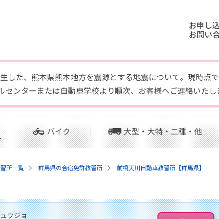
お申し
お問い
頃に発生した、熊本県熊本地方を震源とする地震について。現時
ルセンターまたは自動車学校より順次、お客様へご連絡いたし
バイク
大型・大特・二種・他
教習所一覧
群馬県の合宿免許教習所
前橋天川自動車教習所【群馬県】
ュウジョ