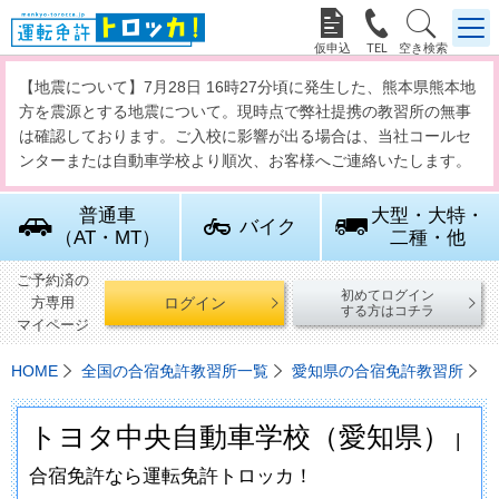



【地震について】7月28日 16時27分頃に発生した、熊本県熊本地
方を震源とする地震について。現時点で弊社提携の教習所の無事
は確認しております。ご入校に影響が出る場合は、当社コールセ
ンターまたは自動車学校より順次、お客様へご連絡いたします。
普通車
大型・大特・
バイク
（AT・MT）
二種・他
ご予約済の
初めてログイン
ログイン
方専用
する方はコチラ
マイページ
HOME
全国の合宿免許教習所一覧
愛知県の合宿免許教習所
トヨタ中央自動車学校（愛知県）
|
合宿免許なら運転免許トロッカ！