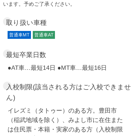
環境。空き時間に退屈しないで過ごせます。ま
います。予めご了承ください。
た、合宿免許での宿泊はアパートタイプ。教習
が終わった後は、プライベートな時間を自由に
取り扱い車種
過ごせます。便利で快適な街なかの合宿免許は
普通車MT
普通車AT
いかがですか！？
最短卒業日数
●AT車…最短14日 ●MT車…最短16日
入校制限(該当される方はご入校できませ
ん)
イレズミ（タトゥー）のある方。豊田市
（稲武地域を除く）、みよし市に在住また
は住民票・本籍・実家のある方（入校制限