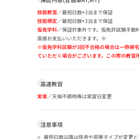
技能教習
／最短日数+3泊まで保証
技能検定
／最短日数+3泊まで保証
仮免学科
／保証対象外です。仮免許試験手数料：
直接お支払いいただきます。※
※仮免学科試験が3回不合格の場合は一時帰
ていただく場合がございます。この際の教習
高速教習
実車
／天候不順時等は実習日変更
注意事項
最短日数以降は宿舎や部屋タイプが変更と