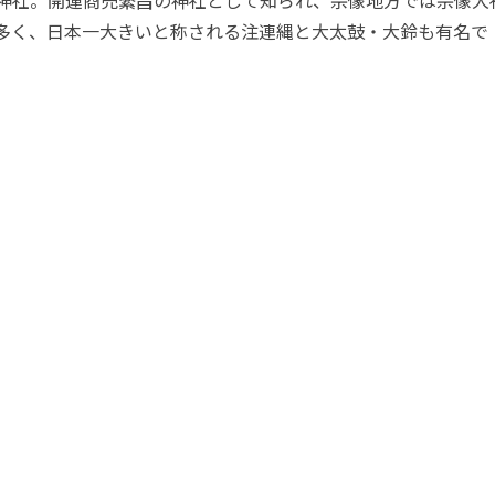
神社。開運商売繁昌の神社として知られ、宗像地方では宗像大
多く、日本一大きいと称される注連縄と大太鼓・大鈴も有名で