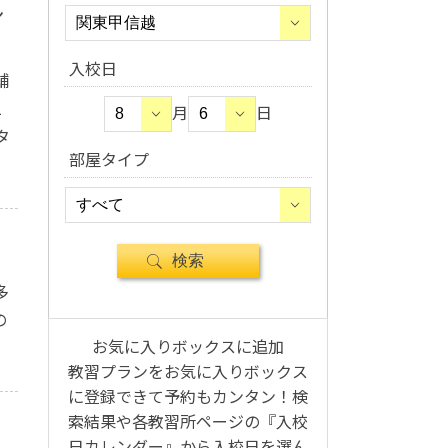
ン
入校日
舗
1
月
日
タ
部屋タイプ
多
の
お気に入りボックスに追加
教習プランをお気に入りボックス
に登録できて予約もカンタン！検
索結果や各教習所ページの『入校
日カレンダー』から入校日を選ん