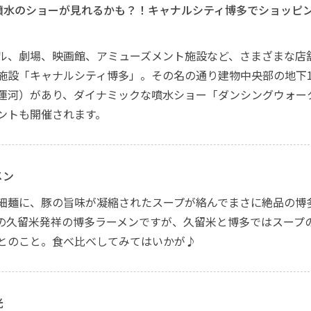
噴水のショーが見れるかも？！キャナルシティ博多でショッピ
ル、劇場、映画館、アミューズメント施設など、さまざまな店
施設「キャナルシティ博多」。その名の通り建物中央部の地下
運河）があり、ダイナミックな噴水ショー「ダンシングウォー
ントも開催されます。
メン
細麺に、豚の旨味が凝縮されたスープが絡んでまさに絶品の博
の久留米発祥の博多ラーメンですが、久留米と博多ではスープ
とのこと。食べ比べしてみてはいかが♪
光