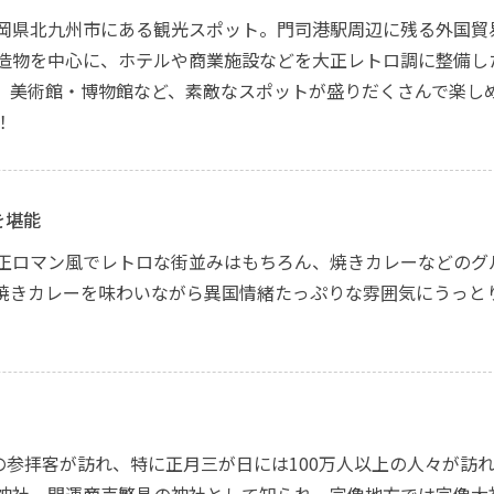
岡県北九州市にある観光スポット。門司港駅周辺に残る外国貿
造物を中心に、ホテルや商業施設などを大正レトロ調に整備し
。美術館・博物館など、素敵なスポットが盛りだくさんで楽し
！
を堪能
正ロマン風でレトロな街並みはもちろん、焼きカレーなどのグ
焼きカレーを味わいながら異国情緒たっぷりな雰囲気にうっと
上の参拝客が訪れ、特に正月三が日には100万人以上の人々が訪