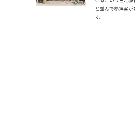
いるという宮地嶽
と並んで参拝客が
す。