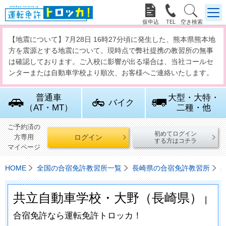



【地震について】7月28日 16時27分頃に発生した、熊本県熊本地
方を震源とする地震について。現時点で弊社提携の教習所の無事
は確認しております。ご入校に影響が出る場合は、当社コールセ
ンターまたは自動車学校より順次、お客様へご連絡いたします。
普通車
大型・大特・
バイク
（AT・MT）
二種・他
ご予約済の
初めてログイン
ログイン
方専用
する方はコチラ
マイページ
HOME
全国の合宿免許教習所一覧
長崎県の合宿免許教習所
共立自動車学校・大野（長崎県）
|
合宿免許なら運転免許トロッカ！