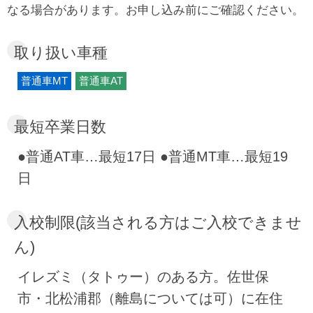
い物や食事にも便利な環境です。朝・昼・夕の
なる場合があります。お申し込み前にご確認ください。
食事は専門の調理師が用意するため、合宿中も
栄養の整った食事を取れます。教習後は佐世保
取り扱い車種
市内へ出かけ、観光施設や街歩きを楽しめるの
普通車MT
普通車AT
も魅力。日曜日には仲間と一緒に観光へ向か
い、佐世保で合宿免許の思い出を増やしてみて
最短卒業日数
ください。
●普通AT車…最短17日 ●普通MT車…最短19
日
入校制限(該当される方はご入校できませ
ん)
イレズミ（タトゥー）のある方。佐世保
市・北松浦郡（離島については可）に在住