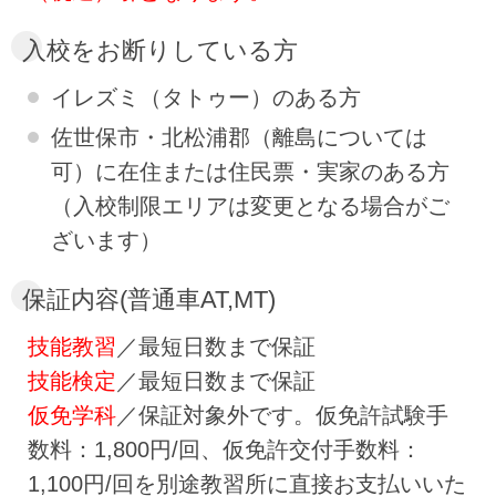
入校をお断りしている方
イレズミ（タトゥー）のある方
佐世保市・北松浦郡（離島については
可）に在住または住民票・実家のある方
（入校制限エリアは変更となる場合がご
ざいます）
保証内容(普通車AT,MT)
技能教習
／最短日数まで保証
技能検定
／最短日数まで保証
仮免学科
／保証対象外です。仮免許試験手
数料：1,800円/回、仮免許交付手数料：
1,100円/回を別途教習所に直接お支払いいた