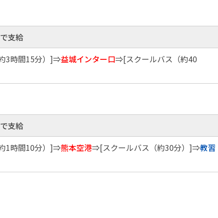
まで支給
約3時間15分）]⇒
益城インター口
⇒[スクールバス（約40
まで支給
約1時間10分）]⇒
熊本空港
⇒[スクールバス（約30分）]⇒
教習