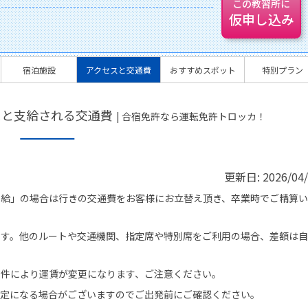
この教習所に
仮申し込み
宿泊施設
アクセスと交通費
おすすめスポット
特別プラン
スと支給される交通費
| 合宿免許なら運転免許トロッカ！
更新日:
2026/04
支給」の場合は行きの交通費をお客様にお立替え頂き、卒業時でご精算
です。他のルートや交通機関、指定席や特別席をご利用の場合、差額は
条件により運賃が変更になります、ご注意ください。
改定になる場合がございますのでご出発前にご確認ください。