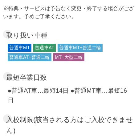
「そこまでやるか」と教習生の間で評判です。
※特典・サービスは予告なく変更・終了する場合がござ
教習環境の良さは当たり前。校内もダイニング
います。予めご了承ください。
も滞在する部屋も全てが清潔＆快適。フロント
やインストラクターの接客レベルはホテル顔負
取り扱い車種
け。セキュリティも万全と聞けば、女性お一人
普通車MT
普通車AT
普通車MT+普通二輪
の教習生が多いのもうなずけます。週3回のバ
普通車AT+普通二輪
MT+大型二輪
イキングも教習生のお楽しみです！さらに、最
新のスカイネットカメラやiPadを活用した教習
最短卒業日数
で、上空から自分の運転を振り返ることも可
能。明るく開放的なロビーやバリアフリーの校
●普通AT車…最短14日 ●普通MT車…最短16
舎、Wi-Fi完備の快適な宿舎など、学生生活に近
日
い雰囲気で安心して過ごせます。教習の合間に
は近隣の商業施設や地元グルメも楽しめて、充
入校制限(該当される方はご入校できませ
実した合宿免許ライフが待っています。
ん)