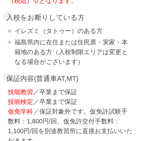
（税込）引となります。
入校をお断りしている方
イレズミ（タトゥー）のある方
福島県内に在住または住民票・実家・本
籍地のある方（入校制限エリアは変更と
なる場合がございます）
保証内容(普通車AT,MT)
技能教習
／卒業まで保証
技能検定
／卒業まで保証
仮免学科
／保証対象外です。仮免許試験手
数料：1,800円/回、仮免許交付手数料：
1,100円/回を別途教習所に直接お支払いいた
だきます。