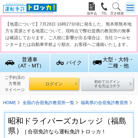



【地震について】7月28日 16時27分頃に発生した、熊本県熊本地
方を震源とする地震について。現時点で弊社提携の教習所の無事
は確認しております。ご入校に影響が出る場合は、当社コールセ
ンターまたは自動車学校より順次、お客様へご連絡いたします。
普通車
大型・大特・
バイク
（AT・MT）
二種・他
ご予約済の
初めてログイン
ログイン
方専用
する方はコチラ
マイページ
HOME
全国の合宿免許教習所一覧
福島県の合宿免許教習所
昭和ドライバーズカレッジ（福島
県）
| 合宿免許なら運転免許トロッカ！