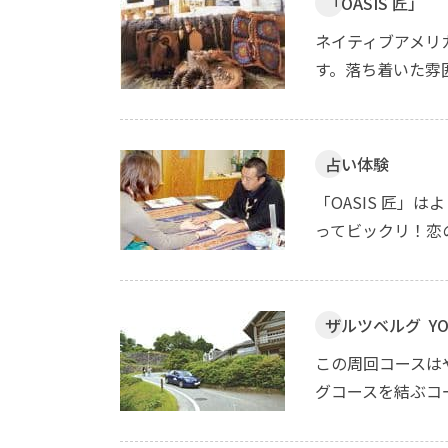
「OASIS 匠」
ネイティブアメリカ
す。落ち着いた雰
占い体験
「OASIS 匠」
ってビックリ！恋
ザルツベルグ Y
この周回コースは
グコースを結ぶコ