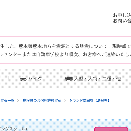
お申し
お問い
頃に発生した、熊本県熊本地方を震源とする地震について。現時
ルセンターまたは自動車学校より順次、お客様へご連絡いたし
バイク
大型・大特・二種・他
教習所一覧
島根県の合宿免許教習所
Mランド益田校【島根県】
ングスクール)