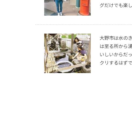
グだけでも楽
大野市は水の
は至る所から
いしいからだ
クリするはず