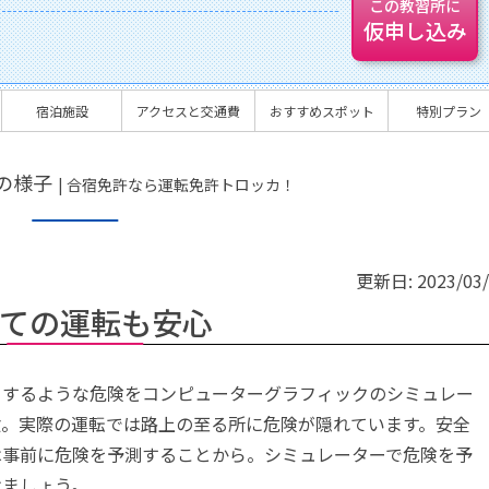
この教習所に
仮申し込み
宿泊施設
アクセスと交通費
おすすめスポット
特別プラン
の様子
| 合宿免許なら運転免許トロッカ！
更新日:
2023/03
ての運転も安心
とするような危険をコンピューターグラフィックのシミュレー
験。実際の運転では路上の至る所に危険が隠れています。安全
は事前に危険を予測することから。シミュレーターで危険を予
けましょう。