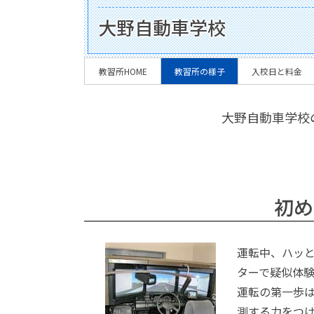
大野自動車学校
教習所HOME
教習所の様子
入校日と料金
大野自動車学校
初め
運転中、ハッ
ターで疑似体
運転の第一歩
測する力をつ