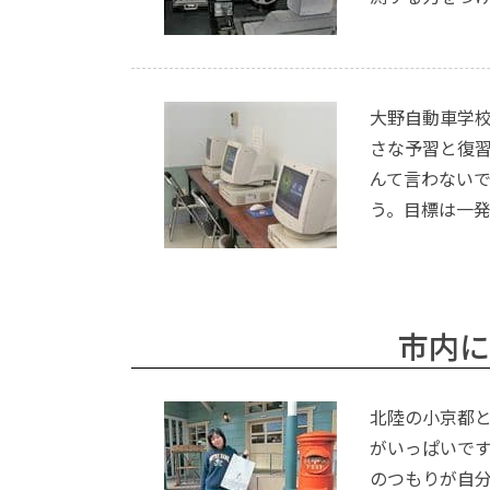
大野自動車学
さな予習と復
んて言わない
う。目標は一
市内に
北陸の小京都
がいっぱいで
のつもりが自